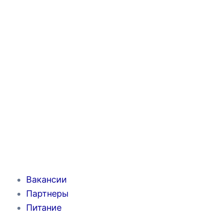
«Солнечный уголок»
Цены
О нас
История
Галерея
Новости
Контакты
3D Пансионат
3D Тарханкут
Вакансии
Партнеры
Питание