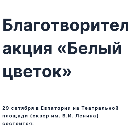
Благотворите
акция «Белый
цветок»
29 сетября в Евпатории на Театральной
площади (сквер им. В.И. Ленина)
состоится: